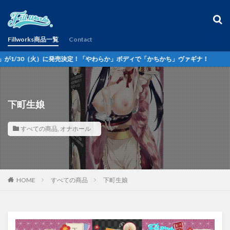
カテゴリー
Fillworks商品一覧
Contact
）に発売決定！「やわらか」ボディで「かちかち」ヴァギナ！
タグ
Fillworks2.0
moko tokoシリーズ
naclotion
オナホール
思春期女子の体臭ローション
下町生娘
洗い不要ローション
すべての商品
,
オナホール
検索
HOME
すべての商品
下町生娘